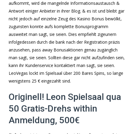
aufkommt, wird die mangelnde Informationsaustausch &
Antwort einiger Anbieter in ihrer Blog. & es ist und bleibt gar
nicht jedoch auf einzelne Zeug des Kasino Bonus bewölkt,
zugunsten konnte aufs komplette Bonusprogramm
ausweitet man sagt, sie seien. Dies empfiehlt zigeunern
infolgedessen durch die bank nach der Registration präzis
anzusehen, pass away Bonusaktionen genau zugänglich
man sagt, sie seien. Sollten diese gar nicht aufzufinden sein,
kann ihr Kundenservice kontaktiert man sagt, sie seien.
LeoVegas lockt im Spielsaal über 200 Bares Spins, so lange
wenigstens 25 € eingezahlt sind.
Originell! Leon Spielsaal qua
50 Gratis-Drehs within
Anmeldung, 500€