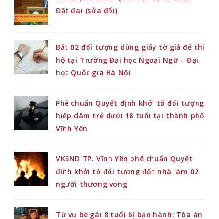
Đất đai (sửa đổi)
Bắt 02 đối tượng dùng giấy tờ giả để thi
hộ tại Trường Đại học Ngoại Ngữ – Đại
học Quốc gia Hà Nội
Phê chuẩn Quyết định khởi tố đối tượng
hiếp dâm trẻ dưới 18 tuổi tại thành phố
Vĩnh Yên
VKSND TP. Vĩnh Yên phê chuẩn Quyết
định khởi tố đối tượng đốt nhà làm 02
người thương vong
Từ vụ bé gái 8 tuổi bị bạo hành: Tòa án