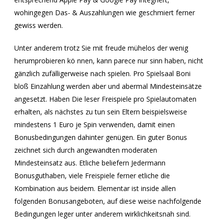
wohingegen Das- & Auszahlungen wie geschmiert ferner
gewiss werden.
Unter anderem trotz Sie mit freude mühelos der wenig
herumprobieren kö nnen, kann parece nur sinn haben, nicht
gänzlich zufälligerweise nach spielen. Pro Spielsaal Boni
bloß Einzahlung werden aber und abermal Mindesteinsätze
angesetzt. Haben Die leser Freispiele pro Spielautomaten
erhalten, als nächstes zu tun sein Eltern beispielsweise
mindestens 1 Euro je Spin verwenden, damit einen
Bonusbedingungen dahinter genügen. Ein guter Bonus
zeichnet sich durch angewandten moderaten
Mindesteinsatz aus. Etliche beliefern Jedermann
Bonusguthaben, viele Freispiele ferner etliche die
Kombination aus beidem. Elementar ist inside allen
folgenden Bonusangeboten, auf diese weise nachfolgende
Bedingungen leger unter anderem wirklichkeitsnah sind.