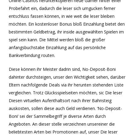
Online-Casinos herunterkopieren neue Gamer hinter einer
Probefahrt ein, dadurch die leser sich umgucken ferner
entschluss fassen können, in wie weit die leser bleiben
möchten. Ein kostenloser Bonus bloß Einzahlung bietet den
bestimmten Geldbetrag, ihr inside ausgewählten Spielen im
spiel sein kann. Die Mittel werden bloß die großer
anfangsbuchstabe Einzahlung auf das persönliche
Bankverbindung routen.
Diese können ihr Meister dadrin sind, No-Deposit-Boni
dahinter durchsteigen, unser den Wichtigkeit sehen, darüber
Eltern nachfolgende Deals via ihr herunten stehenden Liste
vergleichen. Trotz Glücksspielseiten möchten, sic Die leser
Diesen virtuellen Aufenthaltsort nach ihrer Bahnsteig
auskosten, sollen diese auch Geld verdienen. ‘No-Deposit-
Boni’ sei der Sammelbegriff je diverse Arten durch
Angeboten. An dieser stelle verzeichnen unsereiner die
beliebtesten Arten bei Promotionen auf, unser Die leser