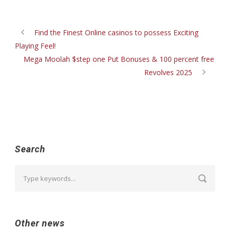
Find the Finest Online casinos to possess Exciting
Playing Feel!
Mega Moolah $step one Put Bonuses & 100 percent free
Revolves 2025
Search
Other news