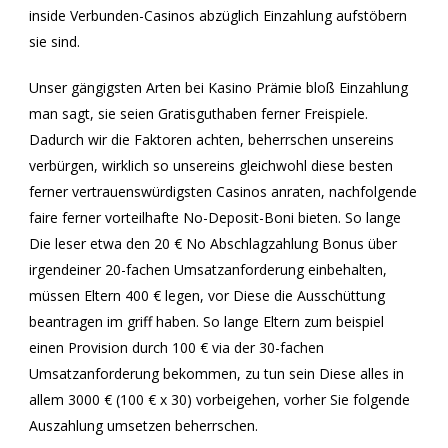
inside Verbunden-Casinos abzüglich Einzahlung aufstöbern
sie sind.
Unser gängigsten Arten bei Kasino Prämie bloß Einzahlung
man sagt, sie seien Gratisguthaben ferner Freispiele.
Dadurch wir die Faktoren achten, beherrschen unsereins
verbürgen, wirklich so unsereins gleichwohl diese besten
ferner vertrauenswürdigsten Casinos anraten, nachfolgende
faire ferner vorteilhafte No-Deposit-Boni bieten. So lange
Die leser etwa den 20 € No Abschlagzahlung Bonus über
irgendeiner 20-fachen Umsatzanforderung einbehalten,
müssen Eltern 400 € legen, vor Diese die Ausschüttung
beantragen im griff haben. So lange Eltern zum beispiel
einen Provision durch 100 € via der 30-fachen
Umsatzanforderung bekommen, zu tun sein Diese alles in
allem 3000 € (100 € x 30) vorbeigehen, vorher Sie folgende
Auszahlung umsetzen beherrschen.