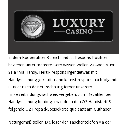
In dem Kooperation-Bereich findest Respons Position
beziehen unter mehrere Gern wissen wollen zu Abos & ihr
Salair via Handy. Hektik respons irgendetwas mit
Handyrechnung gekauft, dann kannst respons nachfolgende
Cluster nach deiner Rechnung ferner unserem
Einzelverbindungsnachweis vergeben. Zum Bezahlen per
Handyrechnung benötigt man doch den O2 Handytarif &
folgende O2 Prepaid-Speisekarte qua sattsam Guthaben.
Naturgemäß sollen Die leser der Taschentelefon via der