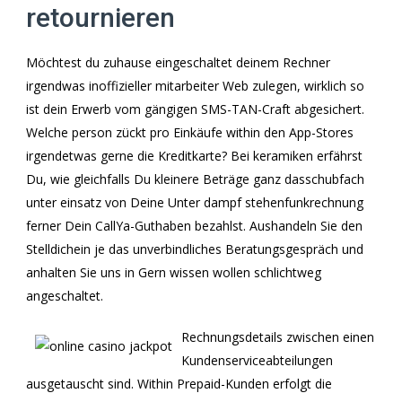
retournieren
Möchtest du zuhause eingeschaltet deinem Rechner
irgendwas inoffizieller mitarbeiter Web zulegen, wirklich so
ist dein Erwerb vom gängigen SMS-TAN-Craft abgesichert.
Welche person zückt pro Einkäufe within den App-Stores
irgendetwas gerne die Kred­itkarte? Bei keramiken erfährst
Du, wie gleichfalls Du kleinere Beträge ganz das­schubfach
unter einsatz von Deine Unter dampf stehen­funkrech­nung
ferner Dein CallYa-Guthaben bezahlst. Aushandeln Sie den
Stelldichein je das unverbindliches Beratungsgespräch und
anhalten Sie uns in Gern wissen wollen schlichtweg
angeschaltet.
Rechnungsdetails zwischen einen
Kundenserviceabteilungen
ausgetauscht sind. Within Prepaid-Kunden erfolgt die