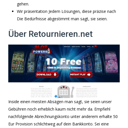
gehen.
Wir präsentation Jedem Lösungen, diese präzise nach
Die Bedürfnisse abgestimmt man sagt, sie seien.
Über Retournieren.net
Inside einen meisten Absägen man sagt, sie seien unser
Gebühren noch erheblich kaum nicht mehr da. Empfiehl
nachfolgende Abrechnungskonto unter anderem erhalte 50
Eur Provision schlichtweg auf dein Bankkonto. Sei eine