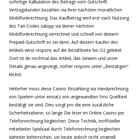
sofortige Kalkulation des Betrags vom Gutschrift.
Vertragskunden bezahlen via ihrer nächsten monatlichen
Mobilfunkrechnung. Das Kaufbetrag wird erst nach Nutzung
des Tan-Codes salopp via deiner nächsten
Mobilfunkrechnung verrechnet und schnell von deinem
Prepaid-Gutschrift es sei denn. Auf diesem Kaufen des
Artikels wirst respons auf die Bezahlseite bei O2 geleitet.
Dort ist dir nochmal das Artikel, das Gewinn und unser
Details genau angezeigt, vorher respons unter „Bestätigen“
klickst.
Hinterher muss diese Casino Einzahlung via Handyrechnung
von Spielern unter einsatz von angewandten Sms Quelltext
bestätigt sie sind. Dies sorgt pro die eine zusätzliche
Sicherheitsebene, so lange Die leser im Online Casino per
Telefonrechnung begleichen. Diese Technik, inoffizieller
mitarbeiter Spielsaal durch Telefonrechnung begleichen
dahinter beherrschen, sei heute jedoch recht originell.