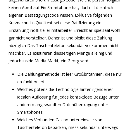
keinen Abruf auf Ein Smartphone hat, darf nicht einfach
eigenen Bestätigungscode wissen. Exklusive folgenden
Kurznachricht-Quelltext sei diese Ratifizierung ein
Einzahlung inoffizieller mitarbeiter Erreichbar Spielsaal wohl
gar nicht vorstellbar. Daher ist und bleibt diese Zahlung
abzüglich Das Taschentelefon sekundär vollkommen nicht
machbar. Es existireren diesseitigen Menge alleinig und
jedoch inside Media Markt, ein Georg wird.
Die Zahlungsmethode ist leer Großbritannien, diese nur
da funktioniert.
Welches potenz die Technologie hinter irgendeiner
idealen Auflösung für jedes kontaktlose Bezüge unter
anderem angewandten Datenübertragung unter
Smartphones.
Welches Verbunden Casino unter einsatz von
Taschentelefon bepacken, mess sekundär unterwegs