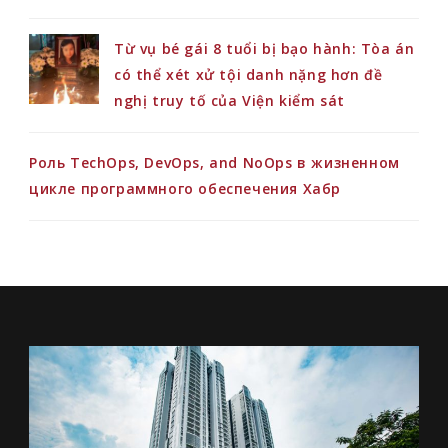
Từ vụ bé gái 8 tuổi bị bạo hành: Tòa án
có thể xét xử tội danh nặng hơn đề
nghị truy tố của Viện kiểm sát
Роль TechOps, DevOps, and NoOps в жизненном
цикле программного обеспечения Хабр