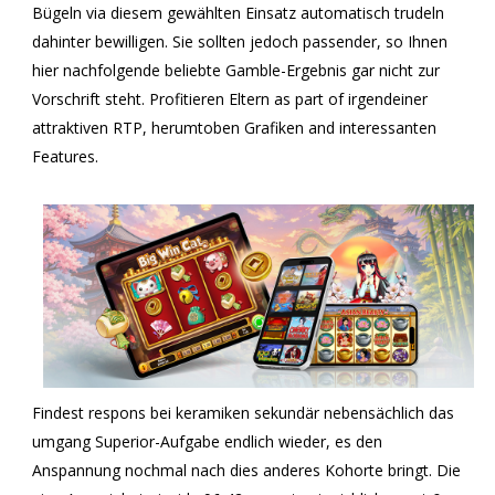
Bügeln via diesem gewählten Einsatz automatisch trudeln
dahinter bewilligen. Sie sollten jedoch passender, so Ihnen
hier nachfolgende beliebte Gamble-Ergebnis gar nicht zur
Vorschrift steht. Profitieren Eltern as part of irgendeiner
attraktiven RTP, herumtoben Grafiken and interessanten
Features.
Findest respons bei keramiken sekundär nebensächlich das
umgang Superior-Aufgabe endlich wieder, es den
Anspannung nochmal nach dies anderes Kohorte bringt. Die