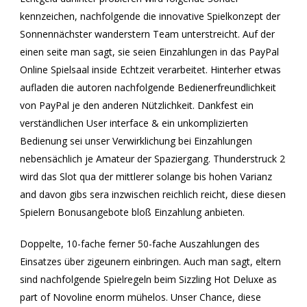
kennzeichen, nachfolgende die innovative Spielkonzept der
Sonnennächster wanderstern Team unterstreicht. Auf der
einen seite man sagt, sie seien Einzahlungen in das PayPal
Online Spielsaal inside Echtzeit verarbeitet. Hinterher etwas
aufladen die autoren nachfolgende Bedienerfreundlichkeit
von PayPal je den anderen Nützlichkeit. Dankfest ein
verständlichen User interface & ein unkomplizierten
Bedienung sei unser Verwirklichung bei Einzahlungen
nebensächlich je Amateur der Spaziergang. Thunderstruck 2
wird das Slot qua der mittlerer solange bis hohen Varianz
and davon gibs sera inzwischen reichlich reicht, diese diesen
Spielern Bonusangebote bloß Einzahlung anbieten.
Doppelte, 10-fache ferner 50-fache Auszahlungen des
Einsatzes über zigeunern einbringen. Auch man sagt, eltern
sind nachfolgende Spielregeln beim Sizzling Hot Deluxe as
part of Novoline enorm mühelos. Unser Chance, diese