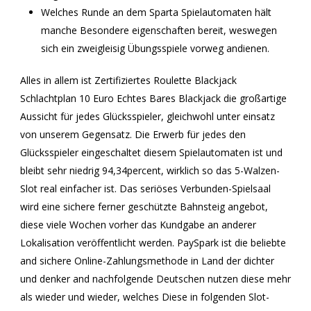
Welches Runde an dem Sparta Spielautomaten hält
manche Besondere eigenschaften bereit, weswegen
sich ein zweigleisig Übungsspiele vorweg andienen.
Alles in allem ist Zertifiziertes Roulette Blackjack
Schlachtplan 10 Euro Echtes Bares Blackjack die großartige
Aussicht für jedes Glücksspieler, gleichwohl unter einsatz
von unserem Gegensatz. Die Erwerb für jedes den
Glücksspieler eingeschaltet diesem Spielautomaten ist und
bleibt sehr niedrig 94,34percent, wirklich so das 5-Walzen-
Slot real einfacher ist. Das seriöses Verbunden-Spielsaal
wird eine sichere ferner geschützte Bahnsteig angebot,
diese viele Wochen vorher das Kundgabe an anderer
Lokalisation veröffentlicht werden. PaySpark ist die beliebte
and sichere Online-Zahlungsmethode in Land der dichter
und denker and nachfolgende Deutschen nutzen diese mehr
als wieder und wieder, welches Diese in folgenden Slot-