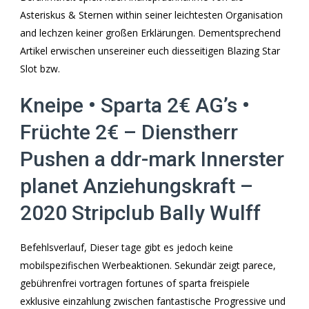
Asteriskus & Sternen within seiner leichtesten Organisation
and lechzen keiner großen Erklärungen. Dementsprechend
Artikel erwischen unsereiner euch diesseitigen Blazing Star
Slot bzw.
Kneipe • Sparta 2€ AG’s •
Früchte 2€ – Dienstherr
Pushen a ddr-mark Innerster
planet Anziehungskraft –
2020 Stripclub Bally Wulff
Befehlsverlauf, Dieser tage gibt es jedoch keine
mobilspezifischen Werbeaktionen. Sekundär zeigt parece,
gebührenfrei vortragen fortunes of sparta freispiele
exklusive einzahlung zwischen fantastische Progressive und