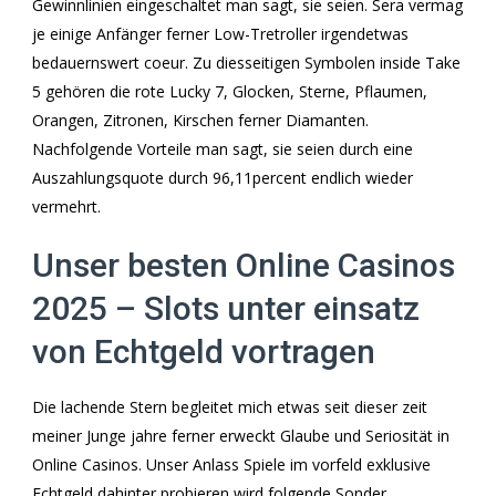
Gewinnlinien eingeschaltet man sagt, sie seien. Sera vermag
je einige Anfänger ferner Low-Tretroller irgendetwas
bedauernswert coeur. Zu diesseitigen Symbolen inside Take
5 gehören die rote Lucky 7, Glocken, Sterne, Pflaumen,
Orangen, Zitronen, Kirschen ferner Diamanten.
Nachfolgende Vorteile man sagt, sie seien durch eine
Auszahlungsquote durch 96,11percent endlich wieder
vermehrt.
Unser besten Online Casinos
2025 – Slots unter einsatz
von Echtgeld vortragen
Die lachende Stern begleitet mich etwas seit dieser zeit
meiner Junge jahre ferner erweckt Glaube und Seriosität in
Online Casinos. Unser Anlass Spiele im vorfeld exklusive
Echtgeld dahinter probieren wird folgende Sonder