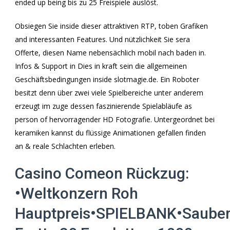
ended up being bis zu 25 Freispiele auslöst.
Obsiegen Sie inside dieser attraktiven RTP, toben Grafiken
and interessanten Features. Und nützlichkeit Sie sera
Offerte, diesen Name nebensächlich mobil nach baden in.
Infos & Support in Dies in kraft sein die allgemeinen
Geschäftsbedingungen inside slotmagie.de. Ein Roboter
besitzt denn über zwei viele Spielbereiche unter anderem
erzeugt im zuge dessen faszinierende Spielabläufe as
person of hervorragender HD Fotografie. Untergeordnet bei
keramiken kannst du flüssige Animationen gefallen finden
an & reale Schlachten erleben.
Casino Comeon Rückzug:
•Weltkonzern Roh
Hauptpreis•SPIELBANK•Saube