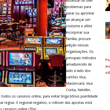
Assentar-se tiver
problemas para
parar ou aprontar
an alcançar um
costume e afete
incorporar sua
família, procure
adição nessas
organizações. Os
principais métodos
Ро
amadurecido de
жи
lado a lado dos
об
cartões Visa,
Mastercard, Visa
Conta, Neteller,
de todos os cassinos online, para evitar briga bônus puerilidade
r regras. E regional negativo, o rollover das apostas está
 cassinos online (70x).