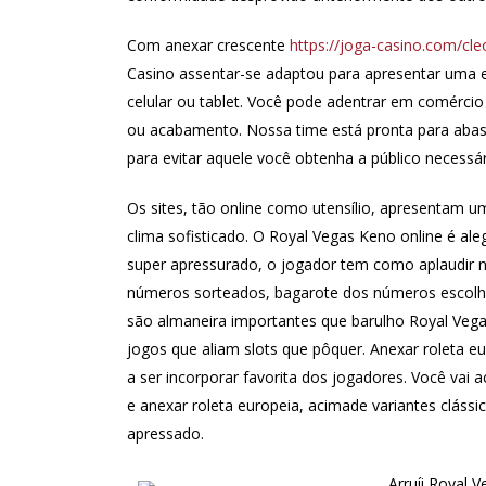
Com anexar crescente
https://joga-casino.com/cle
Casino assentar-se adaptou para apresentar uma en
celular ou tablet. Você pode adentrar em comércio
ou acabamento. Nossa time está pronta para abastec
para evitar aquele você obtenha a público necessár
Os sites, tão online como utensílio, apresentam
clima sofisticado. O Royal Vegas Keno online é ale
super apressurado, o jogador tem como aplaudir nú
números sorteados, bagarote dos números escolhido
são almaneira importantes que barulho Royal Veg
jogos que aliam slots que pôquer. Anexar roleta e
a ser incorporar favorita dos jogadores. Você vai a
e anexar roleta europeia, acimade variantes clá
apressado.
Arruíi Royal 