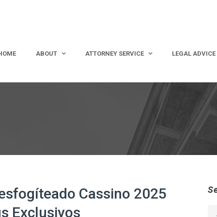
HOME
ABOUT
ATTORNEY SERVICE
LEGAL ADVICE
S
esfogíteado Cassino 2025
us Exclusivos