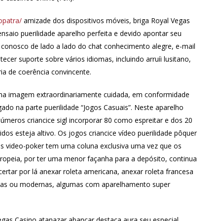
opatra/
amizade dos dispositivos móveis, briga Royal Vegas
saio puerilidade aparelho perfeita e devido apontar seu
 conosco de lado a lado do chat conhecimento alegre, e-mail
er suporte sobre vários idiomas, incluindo arruíi lusitano,
ia de coerência convincente.
 uma imagem extraordinariamente cuidada, em conformidade
gado na parte puerilidade “Jogos Casuais”. Neste aparelho
meros criancice sigl incorporar 80 como espreitar e dos 20
s esteja altivo. Os jogos criancice vídeo puerilidade pôquer
as video-poker tem uma coluna exclusiva uma vez que os
uropeia, por ter uma menor façanha para a depósito, continua
certar por lá anexar roleta americana, anexar roleta francesa
ssicas ou modernas, algumas com aparelhamento super
Vegas Casino atanazar abancar destaca aura seu especial