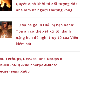
Quyết định khởi tố đối tượng đốt
nhà làm 02 người thương vong
Từ vụ bé gái 8 tuổi bị bạo hành:
Tòa án có thể xét xử tội danh
nặng hơn đề nghị truy tố của Viện
kiểm sát
ль TechOps, DevOps, and NoOps в
зненном цикле программного
еспечения Хабр