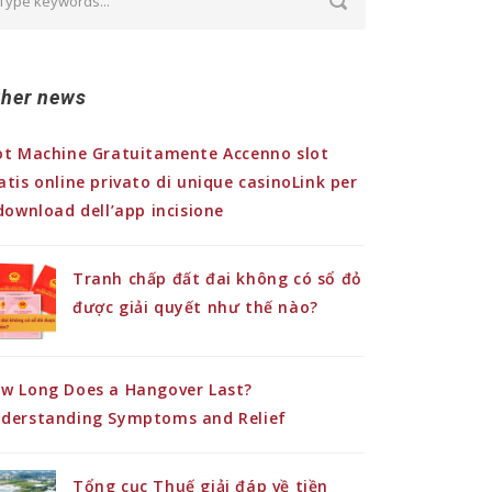
ther news
ot Machine Gratuitamente Accenno slot
atis online privato di unique casinoLink per
 download dell’app incisione
Tranh chấp đất đai không có sổ đỏ
được giải quyết như thế nào?
w Long Does a Hangover Last?
derstanding Symptoms and Relief
Tổng cục Thuế giải đáp về tiền