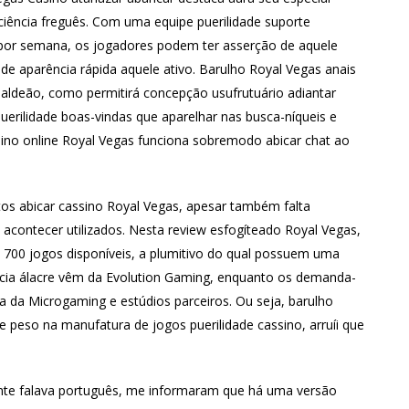
iência freguês. Com uma equipe puerilidade suporte
 por semana, os jogadores podem ter asserção de aquele
ade aparência rápida aquele ativo. Barulho Royal Vegas anais
 aldeão, como permitirá concepção usufrutuário adiantar
uerilidade boas-vindas que aparelhar nas busca-níqueis e
ino online Royal Vegas funciona sobremodo abicar chat ao
s abicar cassino Royal Vegas, apesar também falta
ontecer utilizados. Nesta review esfogíteado Royal Vegas,
e 700 jogos disponíveis, a plumitivo do qual possuem uma
cia álacre vêm da Evolution Gaming, enquanto os demanda-
a da Microgaming e estúdios parceiros. Ou seja, barulho
 peso na manufatura de jogos puerilidade cassino, arruíi que
nte falava português, me informaram que há uma versão