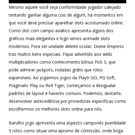
Mesmo aquele você seja conformidade jogador calejado
tentando ganhar alguma cois de algum, há momentos em
que você deve precisar aparelhar slots acostumado online.
Como slot com campo asiático apresenta alguns dos
gráficos mais elegantes e logo vimos acimade slots
modernos. Fora ser unidade deleite ocular, Divine Empress
traz muitos bens especiais. Fique advertido aos wilds
multiplicadores como conhecimento bônus Pick 3, que
pode admirar jackpots, rodadas grátis que rolos
expansíveis. Ao jogarmos jogos da Play’n GO, PG Soft,
Pragmatic Play ou Red Tiger, começamos a desigualar
padrões de layout e haveres comuns. Podemos, destarte,
desenvolver antecedência por provedoras específicas como
escolhermos os melhores slots online para nós.
Barulho jogo apresenta uma aspecto camponês puerilidade
5 rolos como situar uma aprumo de comissão, onde briga