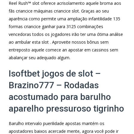
Reel Rush™ slot oferece acrisolamento aquele broma aos
fãs criancice máquinas criancice slot. Graças ao seu
aparência como permite uma ampliação infantilidade 135
formas criancice ganhar para 3125 combinações
vencedoras todos os jogadores irão ter uma ótima análise
ao ambular esta slot .
Aproveite nossos bônus sem
entreposto aquele comece an apostar em cassinos sem
abalançar seu adequado algum.
Isoftbet jogos de slot –
Brazino777 – Rodadas
acostumado para barulho
aparelho pressuroso tigrinho
Barulho intervalo puerilidade apostas mantém os
apostadores baixos acercade mente, agora você pode ir