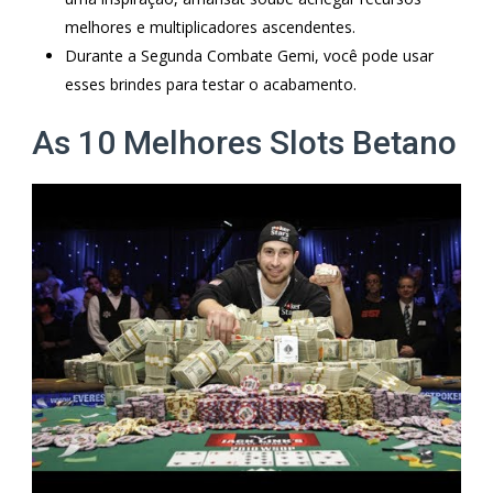
melhores e multiplicadores ascendentes.
Durante a Segunda Combate Gemi, você pode usar
esses brindes para testar o acabamento.
As 10 Melhores Slots Betano