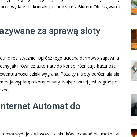
opotu wydaje się kontakt pochodzące z Biurem Obsługiwania
azywane za sprawą sloty
stotnie realistycznie. Oprócz tego uciecha darmowo zapewnia
echy jak i również automaty do konsol różnicuje baczności
ewentualności dzięki wygraną. Poza tym sloty odróżniają się
enerują wypłatę rekompensaty. Najsprawniej jest zagrać po
cznej.
 internet Automat do
rdowa wydaje się losowa, a skutków losowań nie można ani