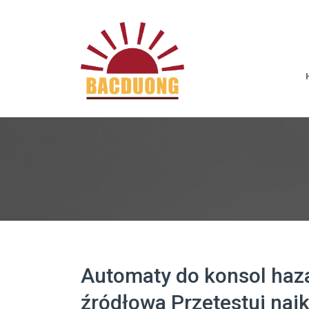
Automaty do konsol haz
źródłowa Przetestuj naj