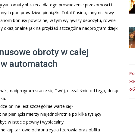
gryautomaty.pl zaleca dlatego prowadzenie przezorności i
nych pod prawdziwe pieniążki. Total Casino, innymi słowy
ej fanom bonusy powitalne, w tym wyjąwszy depozytu, równe
usy okazjonalne jak na przykład szczególna nadprogram dzięki
usowe obroty w całej
 w automatach
Ро
жи
об
znaki, nadprogram stanie się Twój, niezależnie od tego, dokąd
ka.
ze online jest szczególnie warte się?
 na pieniążki mierzy niejednokrotnie po kilka tysięcy
 być w istocie pewny i wypłacalny.
e kapitał, owe ochrona życia i zdrowia oraz obfita