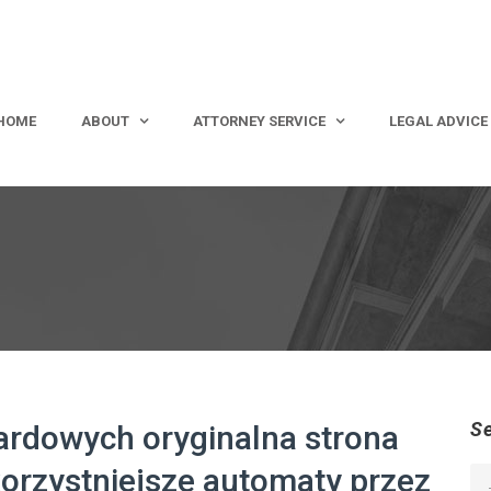
HOME
ABOUT
ATTORNEY SERVICE
LEGAL ADVICE
S
ardowych oryginalna strona
korzystniejsze automaty przez