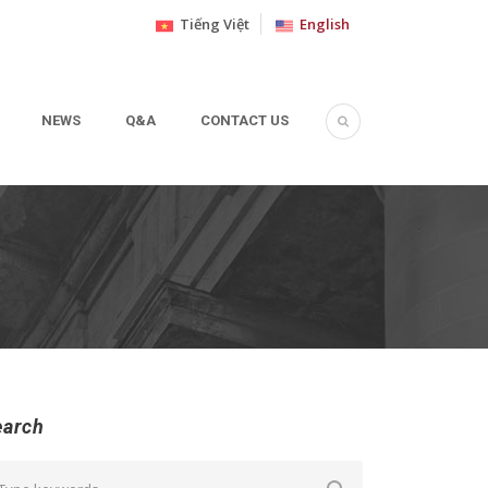
Tiếng Việt
English
NEWS
Q&A
CONTACT US
earch