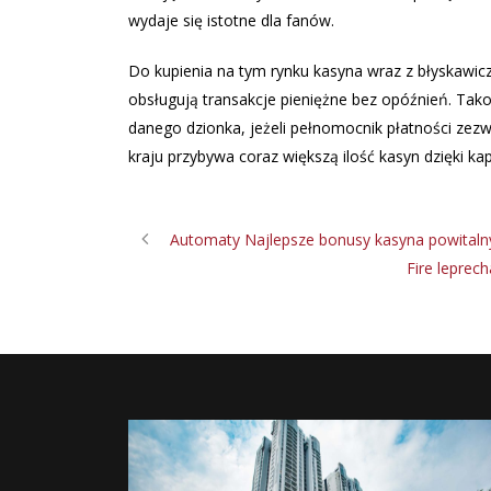
wydaje się istotne dla fanów.
Do kupienia na tym rynku kasyna wraz z błyskawicz
obsługują transakcje pieniężne bez opóźnień. Ta
danego dzionka, jeżeli pełnomocnik płatności ze
kraju przybywa coraz większą ilość kasyn dzięki kapi
Automaty Najlepsze bonusy kasyna powitalny
Fire leprec