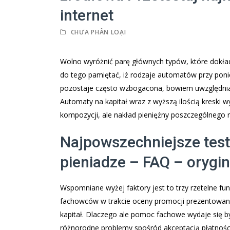
internet
CHƯA PHÂN LOẠI
Wolno wyróżnić parę głównych typów, które dokła
do tego pamiętać, iż rodzaje automatów przy poni
pozostaje często wzbogacona, bowiem uwzględnia
Automaty na kapitał wraz z wyższą ilością kreski w
kompozycji, ale nakład pieniężny poszczególnego r
Najpowszechniejsze tes
pieniadze – FAQ – orygi
Wspomniane wyżej faktory jest to trzy rzetelne 
fachowców w trakcie oceny promocji prezentowan
kapitał. Dlaczego ale pomoc fachowe wydaje się b
różnorodne problemy spośród akceptacją płatności, 