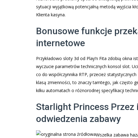
sytuacji wyjątkową potencjalną metodą wyjścia kł
Klienta kasyna.
Bonusowe funkcje przek
internetowe
Przykładowo sloty 3d od Play’n Fita zdobią okna i
wyczucie parametrów technicznych konsol slot. Uci
co do współczynnika RTP, przecież statystycznych 
klasą zmienności, to znaczy tamtego, jak często g
kilku automatach o różnorodnej specyfikacji techni
Starlight Princess Przez
odwiedzenia zabawy
Wszelka zabawa haza