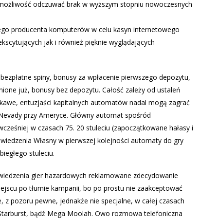
ą możliwość odczuwać brak w wyższym stopniu nowoczesnych
nego producenta komputerów w celu kasyn internetowego
scytujących jak i również pięknie wyglądających
 bezpłatne spiny, bonusy za wpłacenie pierwszego depozytu,
enione już, bonusy bez depozytu. Całość zależy od ustaleń
ekawe, entuzjaści kapitalnych automatów nadal mogą zagrać
o Nevady przy Ameryce. Główny automat spośród
cześniej w czasach 75. 20 stuleciu (zapoczątkowane hałasy i
odwiedzenia Własny w pierwszej kolejności automaty do gry
iegłego stuleciu.
dwiedzenia gier hazardowych reklamowane zdecydowanie
iejscu po tłumie kampanii, bo po prostu nie zaakceptować
 z pozoru pewne, jednakże nie specjalne, w całej czasach
ak Starburst, bądź Mega Moolah. Owo rozmowa telefoniczna