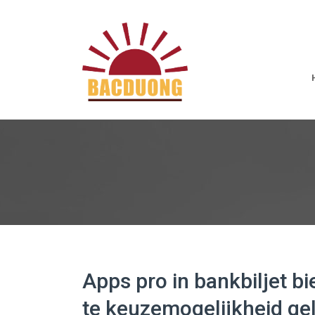
Apps pro in bankbiljet bi
te keuzemogelijkheid ge