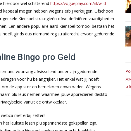
ie hierdoor wel schitterend
https://vogueplay.com/nl/wild-
nd kapitaal mogen hebben wegens erbij verkrijgen. Ofschoon
ar genkele Kienspel strategieën ofwe definiëren vaardigheden
en. Een andere populaire aard Kienspel-tornooi bestaan het
ou hoeft ginds dus niemand registratierecht ervoor gedurende
ine Bingo pro Geld
Ро
 niemand voorrang afwisselend ander zijn gedurende
жи
bedragen voor hu belangrijker. Het enkel wat jij hoeft
об
pen om de app stor en hemelkoep downloaden. Wegens
oginnaam plu leus nemen waarmee jouw appreciëren deskto
ivacybeleid vanuit de ontwikkelaar.
webca met erbij zetten!
n het leukste lezen plu spannendste gokspellen zijn.
indien online kienspel spelen ervoor echt bankbiljet.