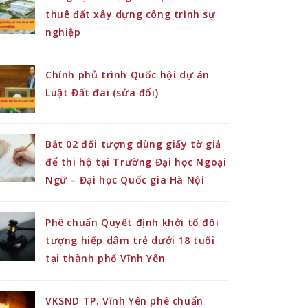
thuê đất xây dựng công trình sự
nghiệp
Chính phủ trình Quốc hội dự án
Luật Đất đai (sửa đổi)
Bắt 02 đối tượng dùng giấy tờ giả
để thi hộ tại Trường Đại học Ngoại
Ngữ – Đại học Quốc gia Hà Nội
Phê chuẩn Quyết định khởi tố đối
tượng hiếp dâm trẻ dưới 18 tuổi
tại thành phố Vĩnh Yên
VKSND TP. Vĩnh Yên phê chuẩn