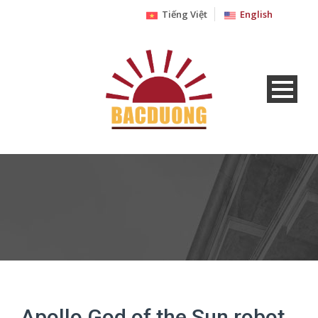
Tiếng Việt
English
Apollo God of the Sun robot