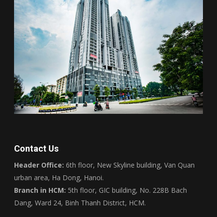
Contact Us
Header Office:
6th floor, New Skyline building, Van Quan
urban area, Ha Dong, Hanoi.
Branch in HCM:
5th floor, GIC building, No. 228B Bach
Dang, Ward 24, Binh Thanh District, HCM.