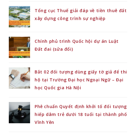
Tổng cục Thuế giải đáp về tiền thuê đất
xây dựng công trình sự nghiệp
Chính phủ trình Quốc hội dự án Luật
Đất đai (sửa đổi)
Bắt 02 đối tượng dùng giấy tờ giả để thi
hộ tại Trường Đại học Ngoại Ngữ – Đại
học Quốc gia Hà Nội
Phê chuẩn Quyết định khởi tố đối tượng
hiếp dâm trẻ dưới 18 tuổi tại thành phố
Vĩnh Yên