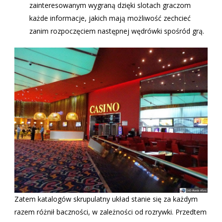
zainteresowanym wygraną dzięki slotach graczom
każde informacje, jakich mają możliwość zechcieć
zanim rozpoczęciem następnej wędrówki spośród grą.
Zatem katalogów skrupulatny układ stanie się za każdym
razem różnił baczności, w zależności od rozrywki. Przedtem