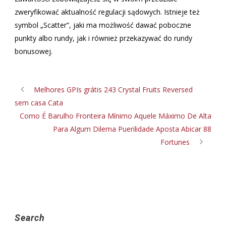
zweryfikować aktualność regulacji sądowych. Istnieje też
symbol „Scatter”, jaki ma możliwość dawać poboczne
punkty albo rundy, jak i również przekazywać do rundy
bonusowej.
Melhores GPIs grátis 243 Crystal Fruits Reversed
sem casa Cata
Como É Barulho Fronteira Mínimo Aquele Máximo De Alta
Para Algum Dilema Puerilidade Aposta Abicar 88
Fortunes
Search