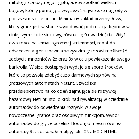
mitologii starożytnego Egiptu, ażeby spotkać wielkich
bogów, którzy pomogą ci zwyciężyć największe nagrody w
poniższym slocie online. Minimalny zakład przemysłowy,
który gracz jest w stanie wybudować pod rotacja bębnów w
niniejszym slocie sieciowy, równa się 0,dwadzieścia . Gdyż
owo robot na temat ogromnej zmienności, robot do
odwiedzenia gier zapewnia wszystkim graczowi możliwość
zdobycia mnożników 2x oraz 3x w celu powiększenia swego
bankrolla. W sieci dostępnych wydaje się sporo środków,
które to pozwolą zdobyć dużo darmowych spinów na
gratisowych automatach NetEnt. Szwedzka
przedsiębiorstwo na co dzień zajmująca się rozrywką
hazardową NetEnt, stoi o krok nad rywalizacją w dziedzinie
automatów do odwiedzenia rozrywki w swojej
nowoczesnej grafice oraz osobliwym funkcjom. Wybór
automatów do gry ze uczelnia Booongo mieści również
automaty 3d, doskonałe małpy, jak i XNUMXD HTML.