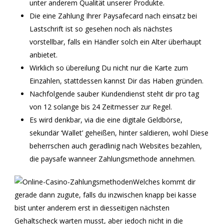
unter anderem Qualität unserer Produkte.
Die eine Zahlung Ihrer Paysafecard nach einsatz bei
Lastschrift ist so gesehen noch als nächstes
vorstellbar, falls ein Händler solch ein Alter überhaupt
anbietet.
Wirklich so übereilung Du nicht nur die Karte zum
Einzahlen, stattdessen kannst Dir das Haben gründen.
Nachfolgende sauber Kundendienst steht dir pro tag
von 12 solange bis 24 Zeitmesser zur Regel.
Es wird denkbar, via die eine digitale Geldbörse,
sekundär ‘Wallet’ geheißen, hinter saldieren, wohl Diese
beherrschen auch geradlinig nach Websites bezahlen,
die paysafe wanneer Zahlungsmethode annehmen.
Welches kommt dir
gerade dann zugute, falls du inzwischen knapp bei kasse
bist unter anderem erst in diesseitigen nächsten
Gehaltscheck warten musst, aber jedoch nicht in die