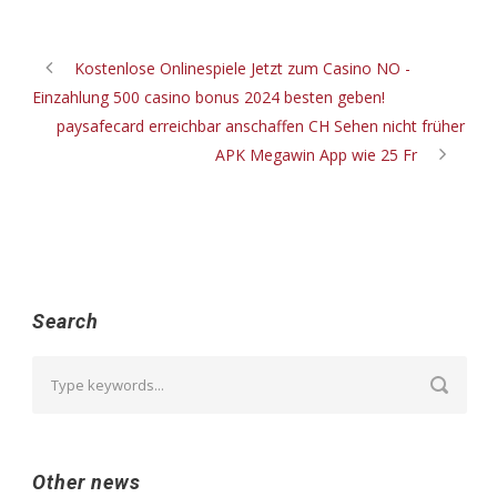
Kostenlose Onlinespiele Jetzt zum Casino NO -
Einzahlung 500 casino bonus 2024 besten geben!
paysafecard erreichbar anschaffen CH Sehen nicht früher
APK Megawin App wie 25 Fr
Search
Other news