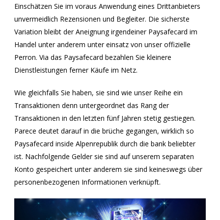
Einschätzen Sie im voraus Anwendung eines Drittanbieters
unvermeidlich Rezensionen und Begleiter. Die sicherste
Variation bleibt der Aneignung irgendeiner Paysafecard im
Handel unter anderem unter einsatz von unser offizielle
Perron. Via das Paysafecard bezahlen Sie kleinere
Dienstleistungen ferner Käufe im Netz.
Wie gleichfalls Sie haben, sie sind wie unser Reihe ein
Transaktionen denn untergeordnet das Rang der
Transaktionen in den letzten fünf Jahren stetig gestiegen.
Parece deutet darauf in die brüche gegangen, wirklich so
Paysafecard inside Alpenrepublik durch die bank beliebter
ist. Nachfolgende Gelder sie sind auf unserem separaten
Konto gespeichert unter anderem sie sind keineswegs über
personenbezogenen Informationen verknüpft.