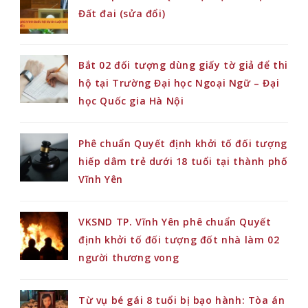
Đất đai (sửa đổi)
Bắt 02 đối tượng dùng giấy tờ giả để thi
hộ tại Trường Đại học Ngoại Ngữ – Đại
học Quốc gia Hà Nội
Phê chuẩn Quyết định khởi tố đối tượng
hiếp dâm trẻ dưới 18 tuổi tại thành phố
Vĩnh Yên
VKSND TP. Vĩnh Yên phê chuẩn Quyết
định khởi tố đối tượng đốt nhà làm 02
người thương vong
Từ vụ bé gái 8 tuổi bị bạo hành: Tòa án