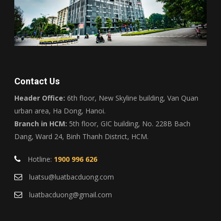
Contact Us
Header Office:
6th floor, New Skyline building, Van Quan
urban area, Ha Dong, Hanoi.
Branch in HCM:
5th floor, GIC building, No. 228B Bach
Dang, Ward 24, Binh Thanh District, HCM.
Hotline:
1900 996 626
luatsu@luatbacduong.com
luatbacduong@gmail.com